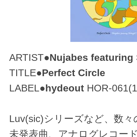
ARTIST●
Nujabes featuring
TITLE●
Perfect Circle
LABEL●
hydeout
HOR-061(1
Luv(sic)シリーズなど、数々
未発表曲、アナログレコー