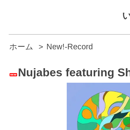
ホーム
>
New!-Record
Nujabes featuring S