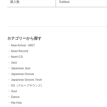
購入数
Soldout
カテゴリーから探す
New Arrival - 0807
New!-Record
New!-CD
Jazz
Japanese Jazz
Japanese Groove
Japanese Groove 7inch
GS（グループサウンズ）
Soul
Dance
Hip Hop