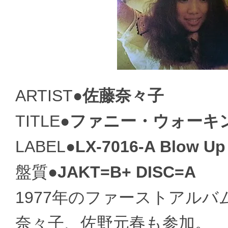
ARTIST●
佐藤奈々子
TITLE●
ファニー・ウォーキ
LABEL●
LX-7016-A Blow Up
盤質●
JAKT=B+ DISC=A
1977年のファーストアル
奈々子、佐野元春も参加。