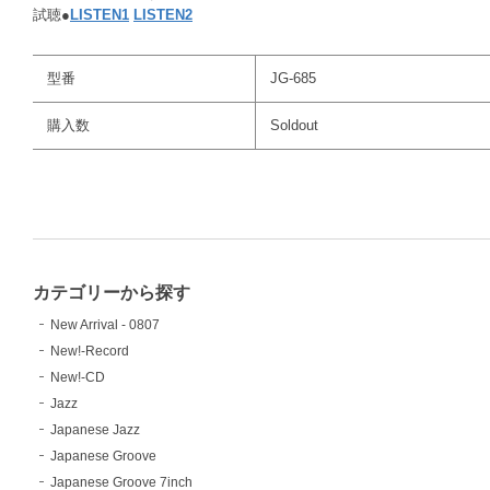
試聴●
LISTEN1
LISTEN2
型番
JG-685
購入数
Soldout
カテゴリーから探す
New Arrival - 0807
New!-Record
New!-CD
Jazz
Japanese Jazz
Japanese Groove
Japanese Groove 7inch