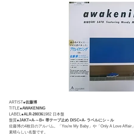
ARTIST●
佐藤博
TITLE●
AWAKENING
LABEL●
ALR-28036
1982 日本盤
盤質●
JAKT=A-～B+ 帯テープ止め DISC=A- ラベルにシ－ル
佐藤博の4枚目のアルバム。「You're My Baby」や「Only A Lo
素晴らしい名盤です。