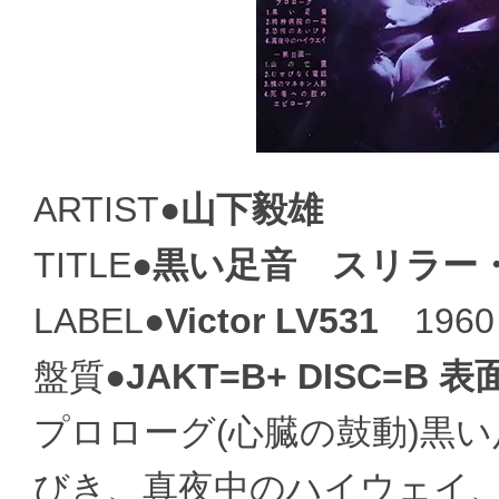
ARTIST●
山下毅雄
TITLE●
黒い足音 スリラー
LABEL●
Victor LV531
1960
盤質●
JAKT=B+ DISC=B
プロローグ(心臓の鼓動)黒
びき、真夜中のハイウェイ