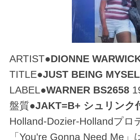
ARTIST●
DIONNE WARWIC
TITLE●
JUST BEING MYSE
LABEL●
WARNER BS2658
1
盤質●
JAKT=B+ シュリンク付
Holland-Dozier-Hol
「You're Gonna Need 