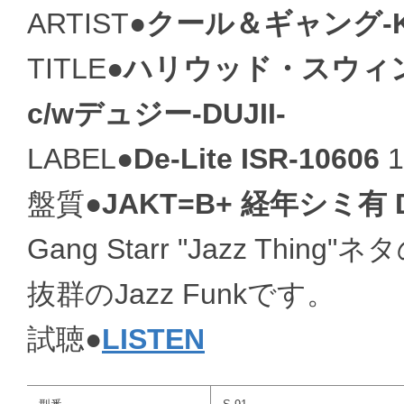
ARTIST●
クール＆ギャング-KOO
TITLE●
ハリウッド・スウィンギン
c/wデュジー-DUJII-
LABEL●
De-Lite ISR-10606
1
盤質●
JAKT=B+ 経年シミ有 
Gang Starr "Jazz Th
抜群のJazz Funkです。
試聴●
LISTEN