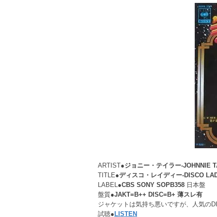
ARTIST●
ジョニー・テイラー-JOHNNIE TA
TITLE●
ディスコ・レイディー-DISCO LADY- 
LABEL●
CBS SONY SOPB358
日本盤
盤質●
JAKT=B++ DISC=B+ 薄スレ有
ジャケットは気持ち悪いですが、人気のDISCO
試聴●
LISTEN