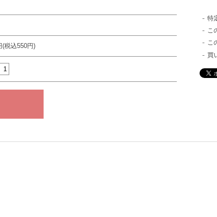
特
こ
こ
円(税込550円)
買