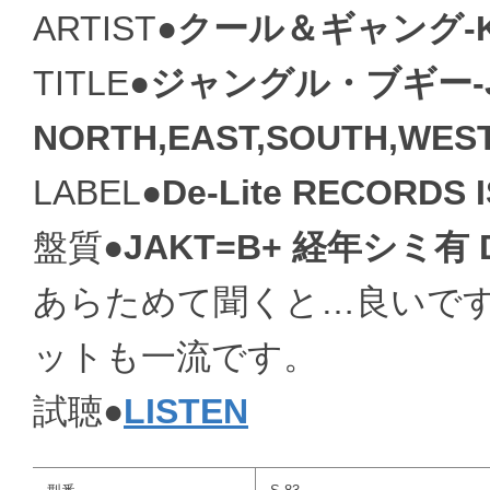
ARTIST●
クール＆ギャング-KOO
TITLE●
ジャングル・ブギー-JUN
NORTH,EAST,SOUTH,WEST
LABEL●
De-Lite RECORDS I
盤質●
JAKT=B+ 経年シミ有
あらためて聞くと…良いで
ットも一流です。
試聴●
LISTEN