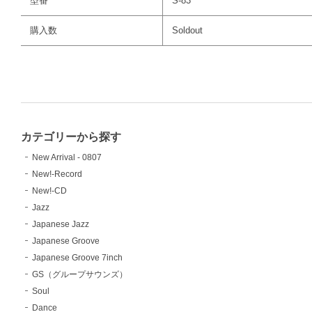
型番
S-83
購入数
Soldout
カテゴリーから探す
New Arrival - 0807
New!-Record
New!-CD
Jazz
Japanese Jazz
Japanese Groove
Japanese Groove 7inch
GS（グループサウンズ）
Soul
Dance