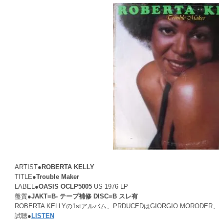
ARTIST●
ROBERTA KELLY
TITLE●
Trouble Maker
LABEL●
OASIS OCLP5005
US 1976 LP
盤質●
JAKT=B- テープ補修 DISC=B スレ有
ROBERTA KELLYの1stアルバム、PRDUCEDはGIORGIO MORO
試聴●
LISTEN