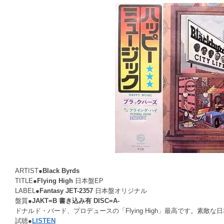
ARTIST●
Black Byrds
TITLE●
Flying High
日本盤EP
LABEL●
Fantasy JET-2357
日本盤オリジナル
盤質●
JAKT=B 書き込み有 DISC=A-
ドナルド・バード、プロデュースの「Flying High」最高です。素敵な
試聴●
LISTEN