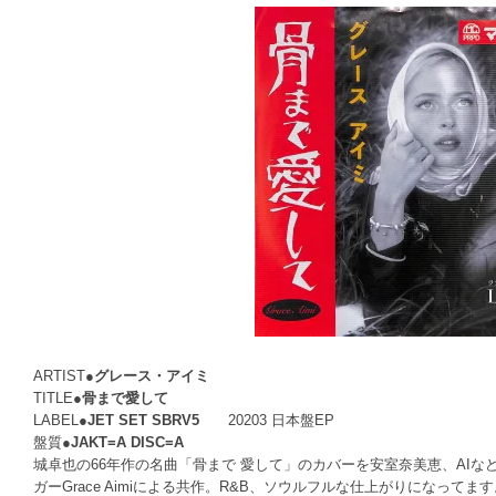
ARTIST●
グレース・アイミ
TITLE●
骨まで愛して
LABEL●
JET SET SBRV5
20203 日本盤EP
盤質●
JAKT=A DISC=A
城卓也の66年作の名曲「骨まで 愛して」のカバーを安室奈美恵、AIなど
ガーGrace Aimiによる共作。R&B、ソウルフルな仕上がりになってます