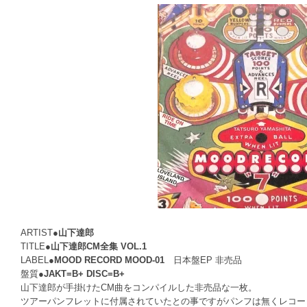
ARTIST●
山下達郎
TITLE●
山下達郎CM全集 VOL.1
LABEL●
MOOD RECORD MOOD-01
日本盤EP 非売品
盤質●
JAKT=B+ DISC=B+
山下達郎が手掛けたCM曲をコンパイルした非売品な一枚。
ツアーパンフレットに付属されていたとの事ですがパンフは無くレコー