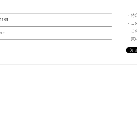
特
1189
こ
こ
out
買