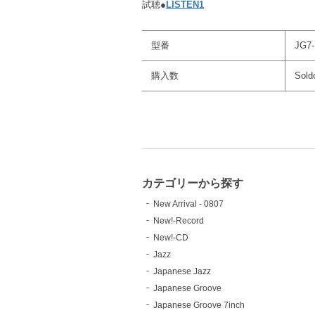
試聴●
LISTEN1
型番
JG7-
購入数
Sold
カテゴリーから探す
New Arrival - 0807
New!-Record
New!-CD
Jazz
Japanese Jazz
Japanese Groove
Japanese Groove 7inch