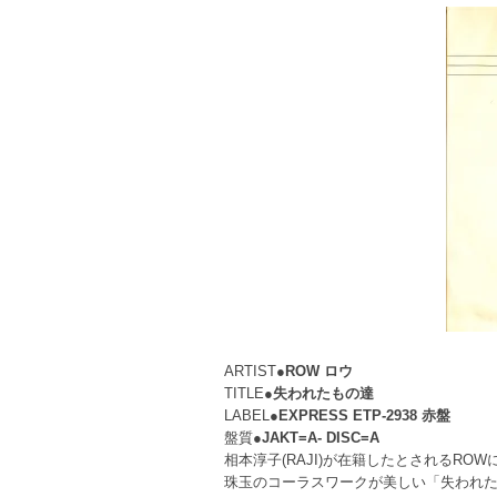
ARTIST●
ROW ロウ
TITLE●
失われたもの達
LABEL●
EXPRESS ETP-2938 赤盤
盤質●
JAKT=A- DISC=A
相本淳子(RAJI)が在籍したとされるRO
珠玉のコーラスワークが美しい「失われ