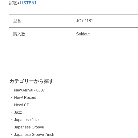
試聴●
LISTEN1
型番
JG7-1181
購入数
Soldout
カテゴリーから探す
New Arrival - 0807
New!-Record
New!-CD
Jazz
Japanese Jazz
Japanese Groove
Japanese Groove 7inch