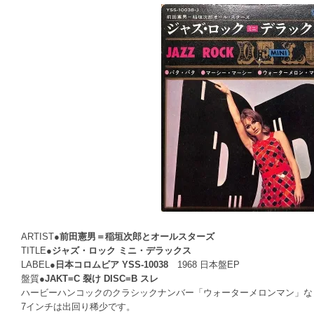
ARTIST●
前田憲男＝稲垣次郎とオールスターズ
TITLE●
ジャズ・ロック ミニ・デラックス
LABEL●
日本コロムビア YSS-10038
1968 日本盤EP
盤質●
JAKT=C 裂け DISC=B スレ
ハービーハンコックのクラシックナンバー「ウォーターメロンマン」な
7インチは出回り稀少です。