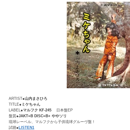
ARTIST●
山内まさひろ
TITLE●
ミケちゃん
LABEL●
マルフク KF-245
日本盤EP
盤質●
JAKT=B DISC=B+ ややソリ
琉球レーベル、マルフクから子供琉球グルーヴ盤！
試聴●
LISTEN1