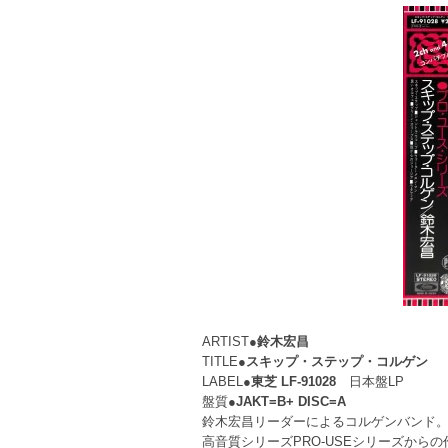
ARTIST●
鈴木宏昌
TITLE●
スキップ・ステップ・コルゲン
LABEL●
東芝 LF-91028
日本盤LP
盤質●
JAKT=B+ DISC=A
鈴木宏昌リーダーによるコルゲンバンド
高音質シリーズPRO-USEシリーズから