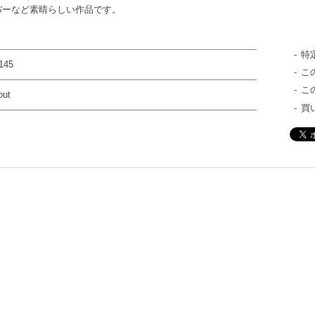
カバーなど素晴らしい作品です。
特
145
こ
こ
out
買