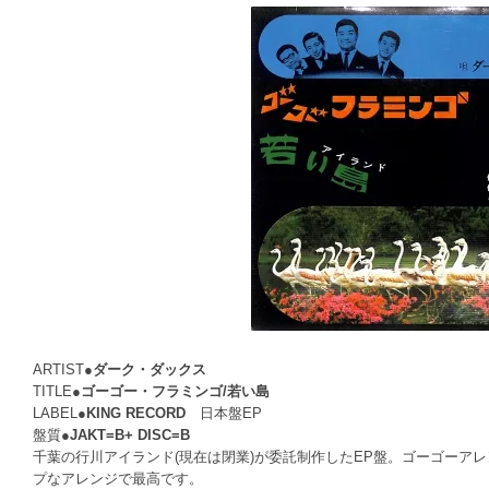
ARTIST●
ダーク・ダックス
TITLE●
ゴーゴー・フラミンゴ/若い島
LABEL●
KING RECORD
日本盤EP
盤質●
JAKT=B+ DISC=B
千葉の行川アイランド(現在は閉業)が委託制作したEP盤。ゴーゴーア
プなアレンジで最高です。