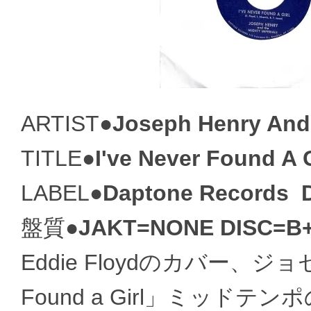
ARTIST●
Joseph Henry And 
TITLE●
I've Never Found A G
LABEL●
Daptone Records ‎
盤質●
JAKT=NONE DISC=B
Eddie Floydのカバー、ジョ
Found a Girl」ミッ