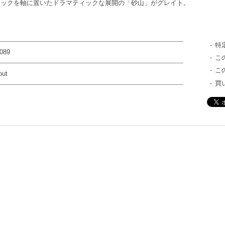
シックを軸に置いたドラマティックな展開の「砂山」がグレイト。
特
089
こ
こ
out
買