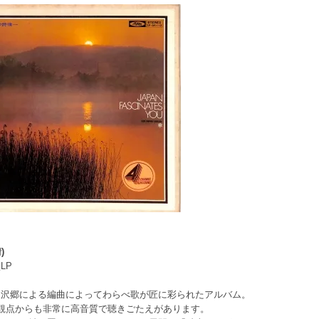
)
LP
三沢郷による編曲によってわらべ歌が匠に彩られたアルバム。
観点からも非常に高音質で聴きごたえがあります。