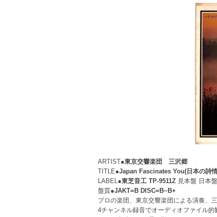
ARTIST●
東京交響楽団 三沢郷
TITLE●
Japan Fascinates You(日本の詩情
LABEL●
東芝音工 TP-9511Z
見本盤 日本盤
盤質●
JAKT=B DISC=B~B+
プロの楽団、東京交響楽団による演奏、
4チャンネル録音でオーディオファイル的