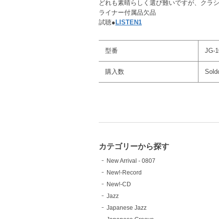
どれも素晴らしく選び難いですが、クラ
ライナー付属品欠品
試聴●
LISTEN1
型番
JG-1
購入数
Sold
カテゴリーから探す
New Arrival - 0807
New!-Record
New!-CD
Jazz
Japanese Jazz