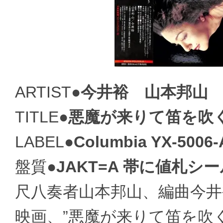
ARTIST●
今井裕 山本邦山
TITLE●
悪魔が来りて笛を吹
LABEL●
Columbia YX-5006-
盤質●
JAKT=A 帯に値札シール
尺八奏者山本邦山、編曲今
映画、”悪魔が来りて笛を吹