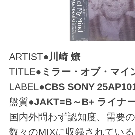
ARTIST●
川崎 燎
TITLE●
ミラー・オブ・マイ
LABEL●
CBS SONY 25AP10
盤質●
JAKT=B～B+ ライナ
国内外問わず認知度、需要の
数々のMIXに収録されている「T