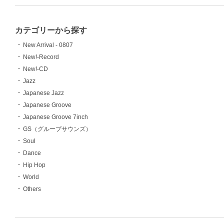
カテゴリーから探す
New Arrival - 0807
New!-Record
New!-CD
Jazz
Japanese Jazz
Japanese Groove
Japanese Groove 7inch
GS（グループサウンズ）
Soul
Dance
Hip Hop
World
Others