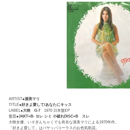
ARTIST●
渥美マリ
TITLE●
好きよ愛して/あなたにキッス
LABEL●
大映 G-7
1970 日本盤EP
盤質●
JAKT=B- ヨレ シミ 小破れDISC=B スレ
大映女優、いそぎんちゃくでも有名な渥美マリによる1970年作。
「好きよ愛して」はパヤッパコーラスのお色気歌謡。