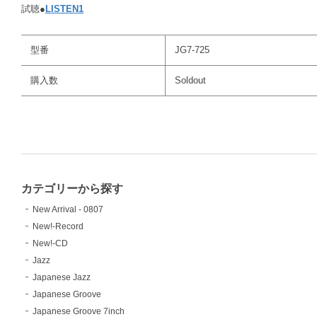
試聴●
LISTEN1
型番
JG7-725
購入数
Soldout
カテゴリーから探す
New Arrival - 0807
New!-Record
New!-CD
Jazz
Japanese Jazz
Japanese Groove
Japanese Groove 7inch