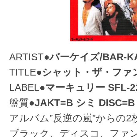
ARTIST●
バーケイズ/BAR-K
TITLE●
シャット・ザ・ファンク/
LABEL●
マーキュリー SFL-2
盤質●
JAKT=B シミ DISC=B
アルバム”反逆の嵐”からの
ブラック、ディスコ、ファ