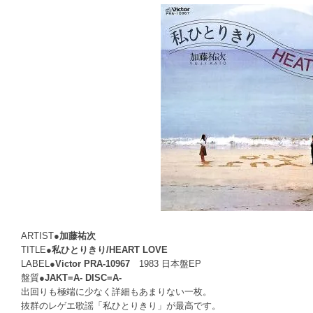
ARTIST●
加藤祐次
TITLE●
私ひとりきり/HEART LOVE
LABEL●
Victor PRA-10967
1983 日本盤EP
盤質●
JAKT=A- DISC=A-
出回りも極端に少なく詳細もあまりない一枚。
抜群のレゲエ歌謡「私ひとりきり」が最高です。