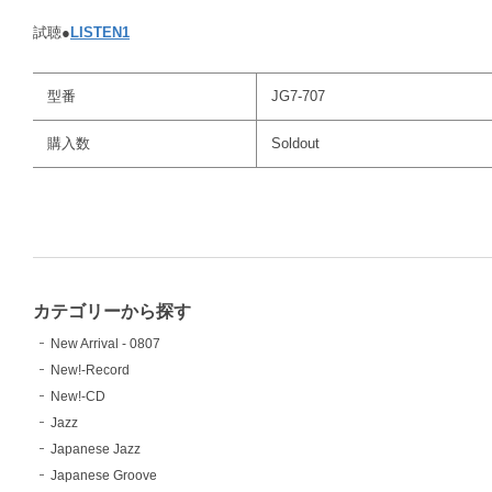
試聴●
LISTEN1
型番
JG7-707
購入数
Soldout
カテゴリーから探す
New Arrival - 0807
New!-Record
New!-CD
Jazz
Japanese Jazz
Japanese Groove