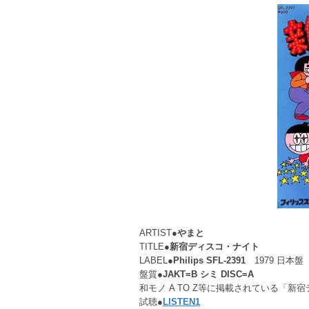
ARTIST●
やまと
TITLE●
新宿ディスコ・ナイト
LABEL●
Philips SFL-2391
1979 日本盤
盤質●
JAKT=B シミ DISC=A
和モノ A TO Z等に掲載されている「
試聴●
LISTEN1