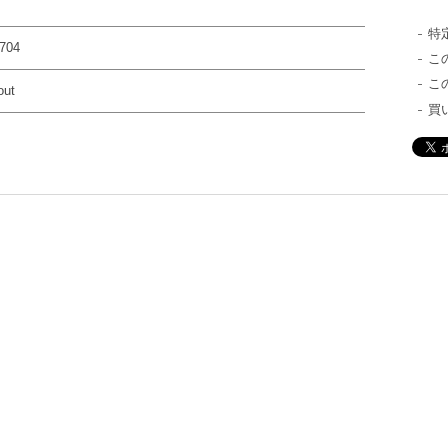
特
704
こ
こ
out
買