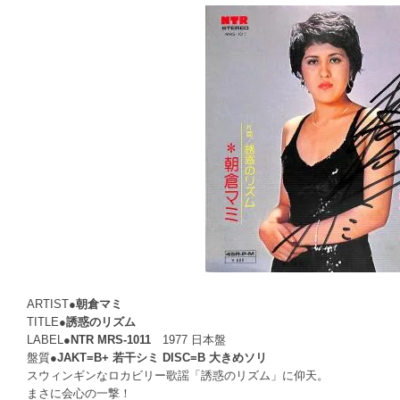
ARTIST●
朝倉マミ
TITLE●
誘惑のリズム
LABEL●
NTR MRS-1011
1977 日本盤
盤質●
JAKT=B+ 若干シミ DISC=B 大きめソリ
スウィンギンなロカビリー歌謡「誘惑のリズム」に仰天。
まさに会心の一撃！