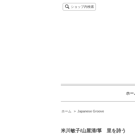
ショップ内検索
ホー
ホーム
>
Japanese Groove
米川敏子/山屋清/箏 里を詩う