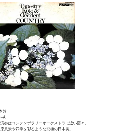
日本盤
C=A
、演奏はコンテンポラリーオーケストラに近い面々。
の原風景や四季を彩るような究極の日本美。