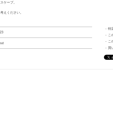
ドスケープ。
お考えください。
特
23
こ
こ
out
買