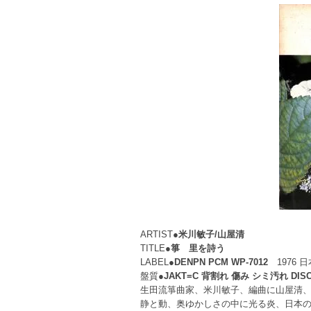
ARTIST●
米川敏子/山屋清
TITLE●
箏 里を詩う
LABEL●
DENPN PCM WP-7012
1976 
盤質●
JAKT=C 背割れ 傷み シミ汚れ DIS
生田流箏曲家、米川敏子、編曲に山屋清
静と動、奥ゆかしさの中に光る炎、日本