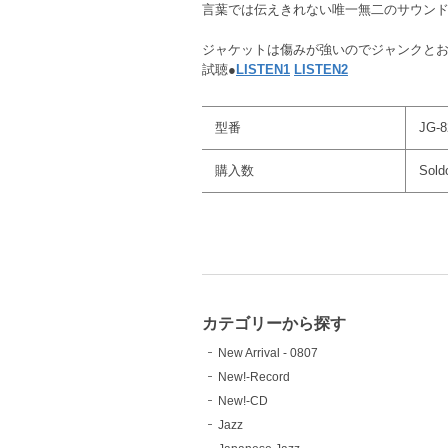
言葉では伝えきれない唯一無二のサウン
ジャケットは傷みが強いのでジャンクと
試聴●
LISTEN1
LISTEN2
型番
JG-8
購入数
Sold
カテゴリーから探す
New Arrival - 0807
New!-Record
New!-CD
Jazz