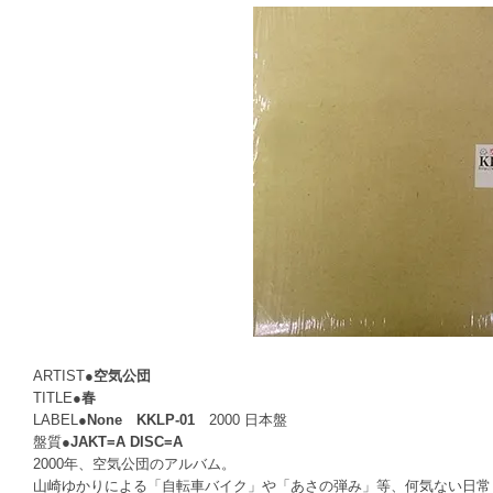
ARTIST●
空気公団
TITLE●
春
LABEL●
None KKLP-01
2000 日本盤
盤質●
JAKT=A DISC=A
2000年、空気公団のアルバム。
山崎ゆかりによる「自転車バイク」や「あさの弾み」等、何気ない日常